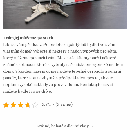
I vám jej můžeme postavit
Líbí se vám představa že budete za pár týdnů bydlet ve svém
vlastním domě? Vyberte si některý z našich typových projektů,
který můžeme postavit i vám. Mezi naše klienty patří i některé
známé osobnosti, které si vybraly naše nízkoenergetické moderní
domy. V každém našem domě najdete tepelné čerpadlo a solární
panely, které jsou nezbytným předpokladem pro to, abyste
neplatili vysoké náklady za provoz domu. Kontaktujte nás ať
můžete bydlet co nejdříve.
3.7/5 - (3 votes)
Navigace
Krásné, bohaté a dlouhé vlasy →