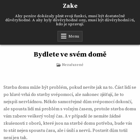
Skip
Zake
to
content
Aby peníze dokázaly plnit svoji funkci, musí být dostatečně
důvěryhodné. A aby byly důvěryhodné ony, musí být důvěryhodní i ti,
kdo je spravují.
Menu
Bydlete ve svém domě
Posted
Nezařazené
in
Stavba domu může být problém, pokud nevíte jak na to. Část lidí se
po hlavě vrhá do stavby svépomocí, ale nakonec zjišťují, že to
nejspíš nezvládnou. Někdo samozřejmě dům svépomocí dokončí,
ale spousta lidí má problém s volným časem, protože stavba domu
vám zabere veškerý volný čas. A v případě že nemáte žádné
zkušenosti z oborů, které jsou na stavbě domu potřeba, bude vás
to stát nejen spoustu času, ale i úsilí a nervů. Postavit dům totiž
není jen tak.