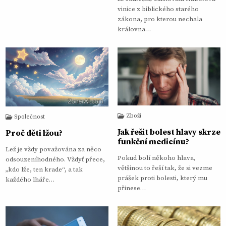
vinice z biblického starého
zákona, pro kterou nechala
královna…
Zboží
Společnost
Jak řešit bolest hlavy skrze
Proč děti lžou?
funkční medicínu?
Lež je vždy považována za něco
Pokud bolí někoho hlava,
odsouzeníhodného. Vždyť přece,
většinou to řeší tak, že si vezme
„kdo lže, ten krade“, a tak
prášek proti bolesti, který mu
každého lháře…
přinese…