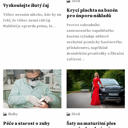
Zboží
Vyzkoušejte žlutý čaj
Krycí plachta na bazén
Vůbec neznám nikoho, kdo by mi
pro úsporu nákladů
řekl, že vůbec nemá rád čaj.
Provoz zahradního
Naštěstí je opravdu prima, že…
samonosného zapuštěného
bazénu vyžaduje některé
nezbytné pomůcky bazénového
příslušenství, například
dezinfekční prostředky a filtrační
zařízení….
Služby
Zboží
Péče a starost o zuby
Šaty na maturitní ples