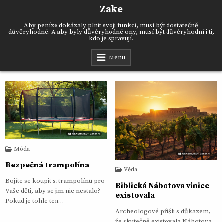
Skip
Zake
to
content
Aby peníze dokázaly plnit svoji funkci, musí být dostatečně
důvěryhodné. A aby byly důvěryhodné ony, musí být důvěryhodní i ti,
kdo je spravují.
Menu
Móda
Bezpečná trampolína
Věda
Bojíte se koupit si trampolínu pro
Biblická Nábotova vinice
Vaše děti, aby se jim nic nestalo?
existovala
Pokud je tohle ten…
Archeologové přišli s důkazem,
že skutečně existovala Nábotova