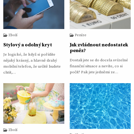
Zboží
Peníze
Stylový a odolný kryt
Jak zvládnout nedostatek
peněz?
Je logické, že když si pořídíte
Dostali jste se do docela svízelné
nějaký krásný, a hlavně drahý
finanční situace a nevíte, co si
mobilní telefon, že určitě budete
počít? Pak jste jedněmi ze…
chtít,…
Zboží