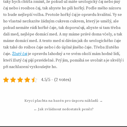
taky bych chtěla zmínit, že pokud už máte urologický čaj nebo jiný
čaj nebo i rooibos čaj, tak abyste ho pili hořký. Podle mého názoru
to bude nejlepší volba. Protože hořký čaj je opravdu kvalitní. Vy se
ho vlastně nezkazíte žádným cukrem cukrem, který je umělý, ale
pokud nemáte rádi hořké čaje, tak doporučuji, abyste si tam třeba
dali med, nejlépe domácí med. A my máme právě doma včely, a tak
máme domácí med. A tento med si dávám jak do urologického čaje
tak také do roibos čaje nebo i do úplně jiného čaje. Třeba žlutého
čaje.
Žlutý čaj
je opravdu lahodný a ve svém okolí mám hodně lidí,
kteří žlutý čaj pijí pravidelně. Prý jim, pomáhá se uvolnit a je skvělý i
při nachlazení vyzkoušejte ho.
4.5/5 - (2 votes)
Navigace
Krycí plachta na bazén pro úsporu nákladů →
pro
← Jak zvládnout nedostatek peněz?
příspěvek