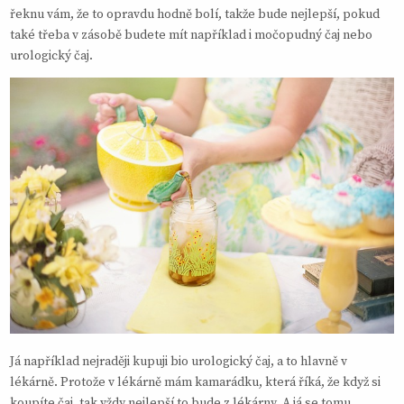
řeknu vám, že to opravdu hodně bolí, takže bude nejlepší, pokud
také třeba v zásobě budete mít například i močopudný čaj nebo
urologický čaj.
Já například nejraději kupuji bio urologický čaj, a to hlavně v
lékárně. Protože v lékárně mám kamarádku, která říká, že když si
koupíte čaj, tak vždy nejlepší to bude z lékárny. A já se tomu