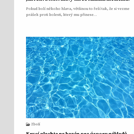
Pokud bolí někoho hlava, většinou to řeší tak, že si vezme
prášek proti bolesti, který mu přinese…
Zboží
Krycí plachta na bazén pro úsporu nákladů