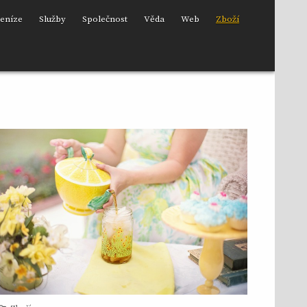
eníze
Služby
Společnost
Věda
Web
Zboží