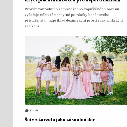
Provoz zahradního samonosného zapuštěného bazénu
vyžaduje některé nezbytné pomůcky bazénového
příslušenství, například dezinfekční prostředky a filtrační
zařízení….
Zboží
Šaty z žoržetu jako zásnubní dar