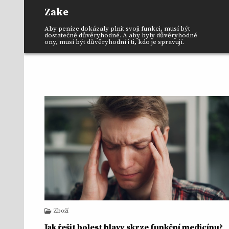
Skip
Zake
to
content
Aby peníze dokázaly plnit svoji funkci, musí být
dostatečně důvěryhodné. A aby byly důvěryhodné
ony, musí být důvěryhodní i ti, kdo je spravují.
Zboží
Jak řešit bolest hlavy skrze funkční medicínu?