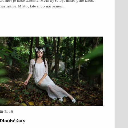
Domov je naše útočiště. Mělo by to být místo plné klidu,
harmonie. Místo, kde si po náročném…
Zboží
Dlouhé šaty