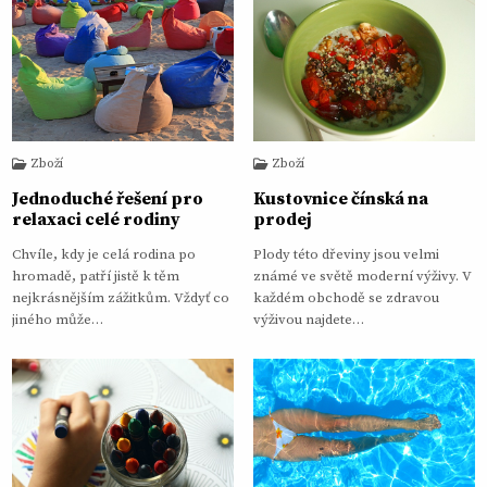
Zboží
Zboží
Jednoduché řešení pro
Kustovnice čínská na
relaxaci celé rodiny
prodej
Chvíle, kdy je celá rodina po
Plody této dřeviny jsou velmi
hromadě, patří jistě k těm
známé ve světě moderní výživy. V
nejkrásnějším zážitkům. Vždyť co
každém obchodě se zdravou
jiného může…
výživou najdete…