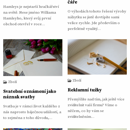
čáře
Hamleys je nejstarší hračkářství
O výhodách tohoto řešení výroby
na světě. Nese jméno Williama
nábytku se jistě dovtípíte sami
Hamleyho, který svůj první
velice rychle. Jde především o
obchod otevřel v roce…
perfektně využitý…
Zboží
Zboží
Reklamní tužky
Svatební oznámení jako
náznak svatby
Přemýšlíte nad tím, jak ještě více
zviditelnit vaší firmu? Víme o
Svatba je v rámci život každého z
něčem, co by vám se
nás naprosto báječnou událostí, a
zviditelněním…
to zejména z toho důvodu,…