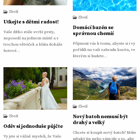
Zboží
Zboží
Utkejte s dětmi radost!
Domácí bazén se
Vaše dítko stále svrbí prsty,
správnou chemií
neposedí na jednom místě a s
Přijmout vás k tomu, abyste si i vy
trochou větviček a bláta dokáže
pořídili na vaši zahradu bazén, ve
hotové…
kterém si budete…
Zboží
Nový batoh nemusí být
Zboží
drahý a velký
Oděv si jednoduše půjčte
Chcete si koupit nový batoh? Máte
Vy jste si vážně mysleli, že Vaše
nějaký tip nebo vám jde o to, aby