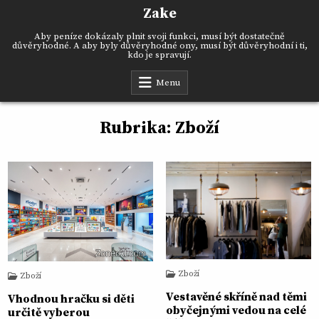
Skip
Zake
to
content
Aby peníze dokázaly plnit svoji funkci, musí být dostatečně
důvěryhodné. A aby byly důvěryhodné ony, musí být důvěryhodní i ti,
kdo je spravují.
Menu
Rubrika:
Zboží
Zboží
Zboží
Vestavěné skříně nad těmi
Vhodnou hračku si děti
obyčejnými vedou na celé
určitě vyberou