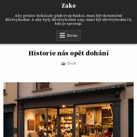
Skip
Zake
to
content
Aby peníze dokázaly plnit svoji funkci, musí být dostatečně
důvěryhodné. A aby byly důvěryhodné ony, musí být důvěryhodní i ti,
kdo je spravují.
Menu
Historie nás opět dohání
Posted
Zboží
in