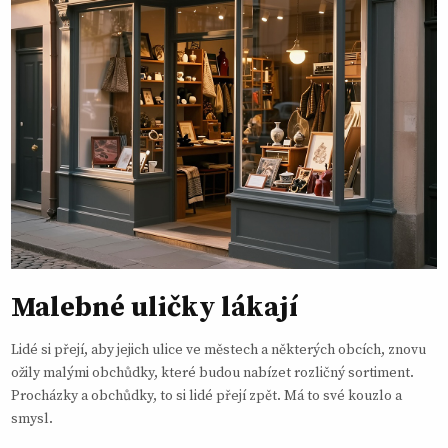
Malebné uličky lákají
Lidé si přejí, aby jejich ulice ve městech a některých obcích, znovu
ožily malými obchůdky, které budou nabízet rozličný sortiment.
Procházky a obchůdky, to si lidé přejí zpět. Má to své kouzlo a
smysl.