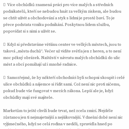
 Více obchůdků znamená práci pro více malých a středních
podnikatelů, kteří se nebudou hnát za velkým ziskem, ale budou
se chtít uživit a obchodování a styk s lidmi je prostě baví. To je
přece podstata vzniku podnikání. Poskytnou lidem službu,
popovídat si s nimi a uživit se.
 Když si představíme většinu center ve velkých městech, jsou to
taková „města duchů“. Večer už vidíte světla jen z heren, a to není
moc pěkný obrázek. Naštěstí v návratu malých obchůdků do ulic
měst a obcí pomáhají už i mnohé radnice.
 Samozřejmě, že by někteří obchodníci byli schopni skoupit i celé
ulice obchůdků a nájemce si řídit sami. Což není nic proti ničemu,
pokud bude vše fungovat v mezích zákona. Lepší ale je, když
obchůdky mají své majitele.
Marketům to ještě chvíli bude trvat, než zcela zmizí. Nejdéle
zůstanou jen ti nejmajetnější a nejšikovnější. V dnešní době není nic
výjimečného, když se celá rodina v neděli, zpravidla hned po