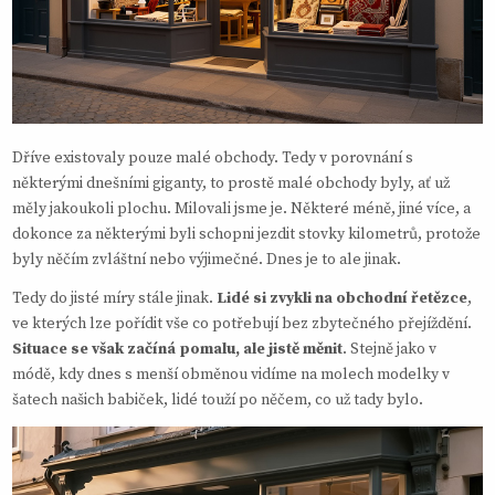
Dříve existovaly pouze malé obchody. Tedy v porovnání s
některými dnešními giganty, to prostě malé obchody byly, ať už
měly jakoukoli plochu. Milovali jsme je. Některé méně, jiné více, a
dokonce za některými byli schopni jezdit stovky kilometrů, protože
byly něčím zvláštní nebo výjimečné. Dnes je to ale jinak.
Tedy do jisté míry stále jinak.
Lidé si zvykli na obchodní řetězce
,
ve kterých lze pořídit vše co potřebují bez zbytečného přejíždění.
Situace se však začíná pomalu, ale jistě měnit
. Stejně jako v
módě, kdy dnes s menší obměnou vidíme na molech modelky v
šatech našich babiček, lidé touží po něčem, co už tady bylo.