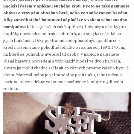
nachází řešení v aplikaci suchého zipu. Proto se také nemusíte
obávat o vysypání obsahu v bytě, nebo ve zmiňovaném bazénu.
Díky zanedbatelné hmotnosti náplně lze s vakem velmi snadno
manipulovat.
Design našich vaků splňuje představy a nároky pro
doplňky dnešních moderních interiérů, a to se týká i nároků na
jejich funkčnost. Díky postranním odepínatelným pantům se z
křesla rázem stane pohodlné lehátko o rozměrech 189 X 140 cm,
na které se pohodlně uvelebí i tři osoby. V nabídce naleznete
různá barevná provedení a vždy každý model ve dvou barvách,
abyste jej mohli vhodně začlenit do různých prostor vašeho bytu, či
domu. Materiál-nylon je velmi odolný proti tlaku, tahu i otěru, a
navíc se lehce udržuje za pomocí navlhčené houby v mýdlovém
roztoku.