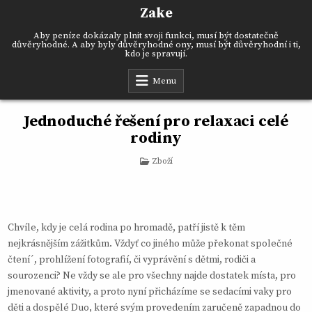
Skip
Zake
to
content
Aby peníze dokázaly plnit svoji funkci, musí být dostatečně
důvěryhodné. A aby byly důvěryhodné ony, musí být důvěryhodní i ti,
kdo je spravují.
Menu
Jednoduché řešení pro relaxaci celé
rodiny
Posted
Zboží
in
Chvíle, kdy je celá rodina po hromadě, patří jistě k těm
nejkrásnějším zážitkům. Vždyť co jiného může překonat společné
čtení´, prohlížení fotografií, či vyprávění s dětmi, rodiči a
sourozenci? Ne vždy se ale pro všechny najde dostatek místa, pro
jmenované aktivity, a proto nyní přicházíme se
sedacími vaky pro
děti a dospělé Duo
, které svým provedením zaručeně zapadnou do