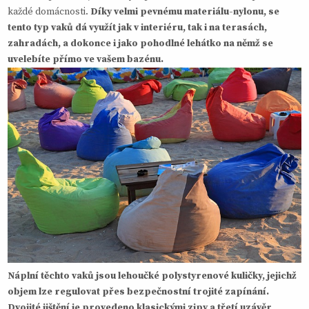
každé domácnosti.
Díky velmi pevnému materiálu-nylonu, se
tento typ vaků dá využít jak v interiéru, tak i na terasách,
zahradách, a dokonce i jako pohodlné lehátko na němž se
uvelebíte přímo ve vašem bazénu.
Náplní těchto vaků jsou lehoučké polystyrenové kuličky, jejichž
objem lze regulovat přes bezpečnostní trojité zapínání.
Dvojité jištění je provedeno klasickými zipy a třetí uzávěr