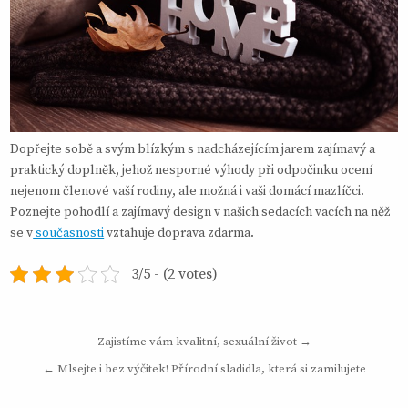
Dopřejte sobě a svým blízkým s nadcházejícím jarem zajímavý a
praktický doplněk, jehož nesporné výhody při odpočinku ocení
nejenom členové vaší rodiny, ale možná i vaši domácí mazlíčci.
Poznejte pohodlí a zajímavý design v našich sedacích vacích na něž
se v
současnosti
vztahuje doprava zdarma.
3/5 - (2 votes)
Navigace
Zajistíme vám kvalitní, sexuální život →
pro
← Mlsejte i bez výčitek! Přírodní sladidla, která si zamilujete
příspěvek