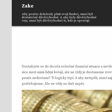
Skip
Zake
to
content
Aby peníze dokázaly plnit svoji funkci, musí být
dostatečně důvěryhodné. A aby byly důvěryhodné
ony, musí být důvěryhodní i ti, kdo je spravují.
Dostali jste se do docela svízelné finanční situace a neví
sice mezi námi lidmi kolují, ale ne vždy je dostaneme zrov
peněz nedostane? Ti logicky trpí. A aby netrpěli, musí naj
potřebujeme. Ale ne vždy se daří uspět.