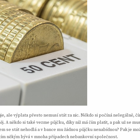
buje, ale výplata přesto nemusí stát za nic. Někdo si počíná nelegálně,
. A někdo si také vezme půjčku, díky níž má čím platit, a pak už se musí
em se stát nehodlá a v bance mu žádnou půjčku nenabídnou? Pak je možné
A tím někým bývá v mnoha případech nebankovní společnost.