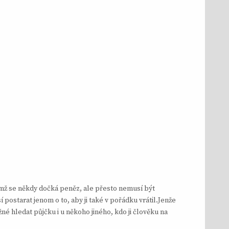
 čímž se někdy dočká peněz, ale přesto nemusí být
 postarat jenom o to, aby ji také v pořádku vrátil.
Jenže
 hledat půjčku i u někoho jiného, kdo ji člověku na