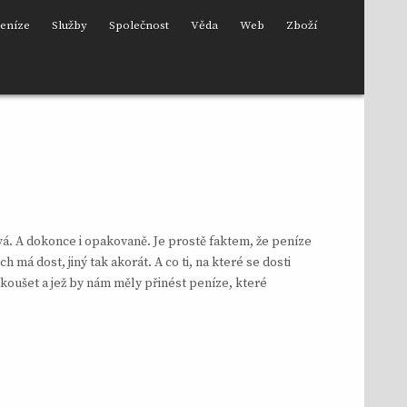
eníze
Služby
Společnost
Věda
Web
Zboží
tává. A dokonce i opakovaně. Je prostě faktem, že peníze
má dost, jiný tak akorát. A co ti, na které se dosti
yzkoušet a jež by nám měly přinést peníze, které