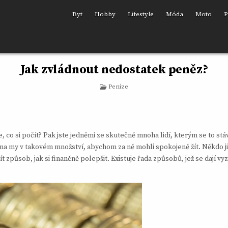
Byt
Hobby
Lifestyle
Móda
Moto
P
Jak zvládnout nedostatek peněz?
Posted
Peníze
in
te, co si počít? Pak jste jedněmi ze skutečně mnoha lidí, kterým se to s
na my v takovém množství, abychom za ně mohli spokojeně žít. Někdo jich 
ít způsob, jak si finančně polepšit.
Existuje řada způsobů, jež se dají v