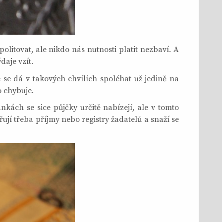
itovat, ale nikdo nás nutnosti platit nezbaví. A
daje vzít.
se dá v takových chvílích spoléhat už jedině na
o chybuje.
kách se sice půjčky určitě nabízejí, ale v tomto
jí třeba příjmy nebo registry žadatelů a snaží se