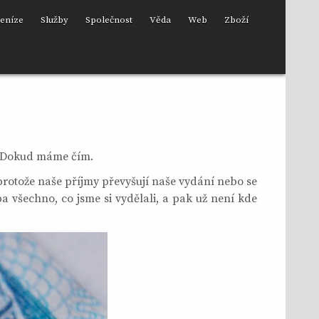
eníze
Služby
Společnost
Věda
Web
Zboží
e. Dokud máme čím.
rotože naše příjmy převyšují naše vydání nebo se
ba všechno, co jsme si vydělali, a pak už není kde