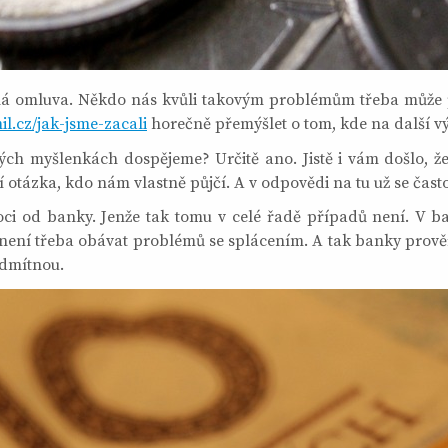
á omluva. Někdo nás kvůli takovým problémům třeba může pol
l.cz/jak-jsme-zacali
horečně přemýšlet o tom, kde na další vý
ch myšlenkách dospějeme? Určitě ano. Jistě i vám došlo, že 
ší otázka, kdo nám vlastně půjčí. A v odpovědi na tu už se čast
ci od banky. Jenže tak tomu v celé řadě případů není. V ban
ení třeba obávat problémů se splácením. A tak banky prověřu
odmítnou.