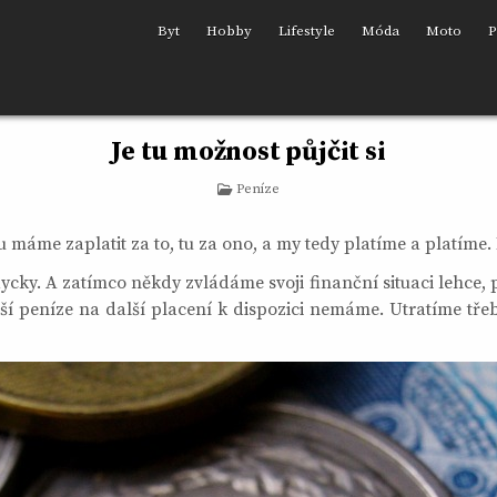
Byt
Hobby
Lifestyle
Móda
Moto
P
Je tu možnost půjčit si
Posted
Peníze
in
u máme zaplatit za to, tu za ono, a my tedy platíme a platím
ky. A zatímco někdy zvládáme svoji finanční situaci lehce, p
lší peníze na další placení k dispozici nemáme. Utratíme tře