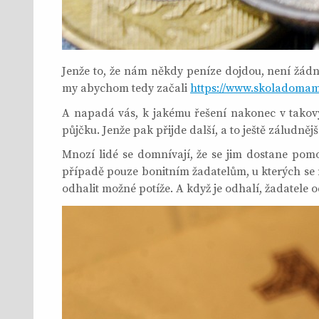
Jenže to, že nám někdy peníze dojdou, není žádn
my abychom tedy začali
https://www.skoladomami
A napadá vás, k jakému řešení nakonec v takový
půjčku. Jenže pak přijde další, a to ještě záludněj
Mnozí lidé se domnívají, že se jim dostane pomo
případě pouze bonitním žadatelům, u kterých se n
odhalit možné potíže. A když je odhalí, žadatele 