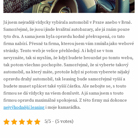
Já jsem nejraději vždycky vybírala automobil v Praze anebo v Brně.
Samozřejmě, že jsou i jinde kvalitní autobazary, ale já znám pouze
tyto dva. A sama jsem byla opravdu hodně překvapená, co tato
firma nabízí. Přesně ta firma, kterou jsem vám zmínila jako webové
stránky. Tento web je velice přehledný. A i když se v tom
nevyznáte, tak si myslím, že když budete brouzdat po tomto webu,
tak potom všechno pochopíte. Samozřejmě, že si vyberte takový
automobil, na který máte, protože když si potom vyberete nějaký
opravdu drahý automobil, tak leasing bude samozřejmě vyšší a
budete muset splácet také vyšší částku. Ale nebojte se, s touto
firmou se dá vždycky na všem domluvit. A já sama jsem s touto
firmou opravdu maximálně spokojená. Z této firmy má dokonce
nejvýhodnější leasing
i moje kamarádka.
5/5 - (5 votes)