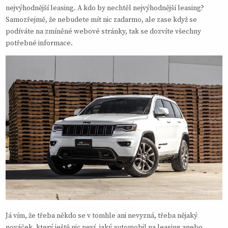
nejvýhodnější leasing. A kdo by nechtěl nejvýhodnější leasing?
Samozřejmě, že nebudete mít nic zadarmo, ale zase když se
podíváte na zmíněné webové stránky, tak se dozvíte všechny
potřebné informace.
Já vím, že třeba někdo se v tomhle ani nevyzná, třeba nějaký
nováček, který ještě nic neví, jaký automobil na leasing anebo