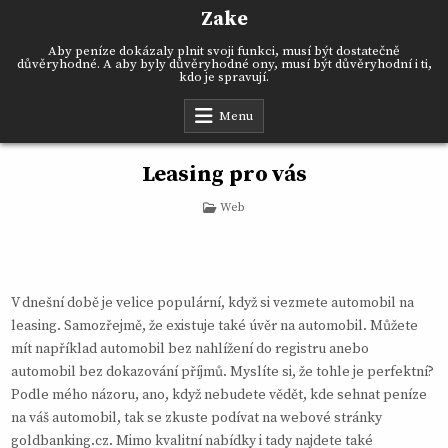
Skip
Zake
to
content
Aby peníze dokázaly plnit svoji funkci, musí být dostatečně
důvěryhodné. A aby byly důvěryhodné ony, musí být důvěryhodní i ti,
kdo je spravují.
Menu
Leasing pro vás
Posted
Web
in
V dnešní době je velice populární, když si vezmete automobil na
leasing. Samozřejmě, že existuje také úvěr na automobil. Můžete
mít například automobil bez nahlížení do registru anebo
automobil bez dokazování příjmů. Myslíte si, že tohle je perfektní?
Podle mého názoru, ano, když nebudete vědět, kde sehnat peníze
na váš automobil, tak se zkuste podívat na webové stránky
goldbanking.cz. Mimo kvalitní nabídky i tady najdete také