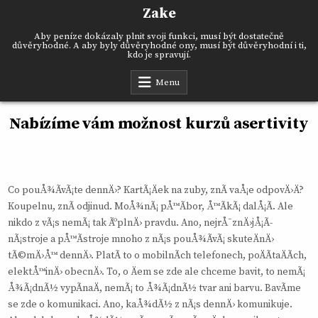
Skip
Zake
to
content
Aby peníze dokázaly plnit svoji funkci, musí být dostatečně
důvěryhodné. A aby byly důvěryhodné ony, musí být důvěryhodní i ti,
kdo je spravují.
Menu
Nabízíme vám možnost kurzů asertivity
Co pouÅ¾Ã­vÃ¡te dennÄ›? KartÃ¡Äek na zuby, znÃ­ vaÅ¡e odpovÄ›Ä?
Koupelnu, znÃ­ odjinud. MoÅ¾nÃ¡ pÅ™Ã­bor, Å™Ã­kÃ¡ dalÅ¡Ã­. Ale
nikdo z vÃ¡s nemÃ¡ tak ÃºplnÄ› pravdu. Ano, nejrÅ¯znÄ›jÅ¡Ã­
nÃ¡stroje a pÅ™Ã­stroje mnoho z nÃ¡s pouÅ¾Ã­vÃ¡ skuteÄnÄ›
tÃ©mÄ›Å™ dennÄ›. PlatÃ­ to o mobilnÃ­ch telefonech, poÄÃ­taÄÃ­ch,
elektÅ™inÄ› obecnÄ›. To, o Äem se zde ale chceme bavit, to nemÃ¡
Å¾Ã¡dnÃ½ vypÃ­naÄ, nemÃ¡ to Å¾Ã¡dnÃ½ tvar ani barvu. BavÃ­me
se zde o komunikaci. Ano, kaÅ¾dÃ½ z nÃ¡s dennÄ› komunikuje.