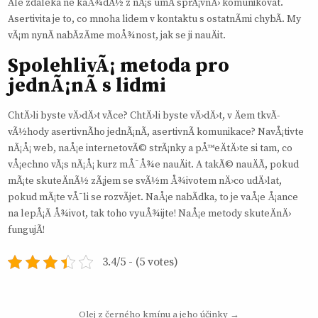
Ale zdaleka ne kaÅ¾dÃ½ z nÃ¡s umÃ­ sprÃ¡vnÄ› komunikovat.
Asertivita
je to, co mnoha lidem v kontaktu s ostatnÃ­mi chybÃ­. My
vÃ¡m nynÃ­ nabÃ­zÃ­me moÅ¾nost, jak se ji nauÄit.
SpolehlivÃ¡ metoda pro
jednÃ¡nÃ­ s lidmi
ChtÄ›li byste vÄ›dÄ›t vÃ­ce? ChtÄ›li byste vÄ›dÄ›t, v Äem tkvÃ­
vÃ½hody asertivnÃ­ho jednÃ¡nÃ­, asertivnÃ­ komunikace? NavÅ¡tivte
nÃ¡Å¡ web, naÅ¡e internetovÃ© strÃ¡nky a pÅ™eÄtÄ›te si tam, co
vÅ¡echno vÃ¡s nÃ¡Å¡ kurz mÅ¯Å¾e nauÄit. A takÃ© nauÄÃ­, pokud
mÃ¡te skuteÄnÃ½ zÃ¡jem se svÃ½m Å¾ivotem nÄ›co udÄ›lat,
pokud mÃ¡te vÅ¯li se rozvÃ­jet. NaÅ¡e nabÃ­dka, to je vaÅ¡e Å¡ance
na lepÅ¡Ã­ Å¾ivot, tak toho vyuÅ¾ijte! NaÅ¡e metody skuteÄnÄ›
fungujÃ­!
3.4/5 - (5 votes)
Navigace
Olej z černého kmínu a jeho účinky →