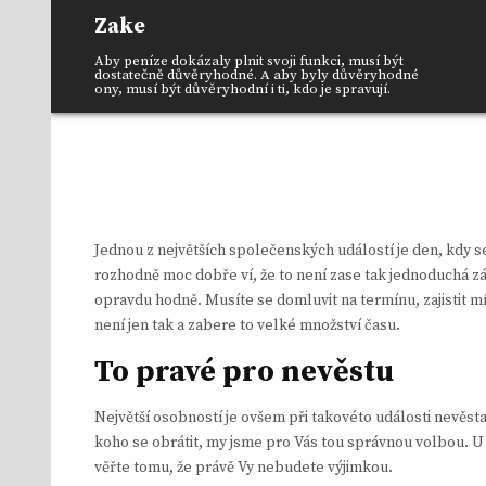
Skip
Zake
to
content
Aby peníze dokázaly plnit svoji funkci, musí být
dostatečně důvěryhodné. A aby byly důvěryhodné
ony, musí být důvěryhodní i ti, kdo je spravují.
Jednou z největších společenských událostí je den, kdy se 
rozhodně moc dobře ví, že to není zase tak jednoduchá zál
opravdu hodně. Musíte se domluvit na termínu, zajistit mí
není jen tak a zabere to velké množství času.
To pravé pro nevěstu
Největší osobností je ovšem při takovéto události nevěst
koho se obrátit, my jsme pro Vás tou správnou volbou. U n
věřte tomu, že právě Vy nebudete výjimkou.