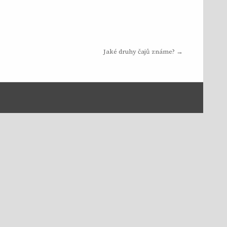
Jaké druhy čajů známe? →