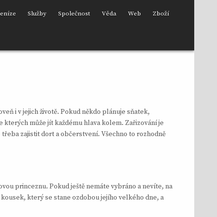
eníze
Služby
Společnost
Věda
Web
Zboží
oveň i v jejich životě. Pokud někdo plánuje sňatek,
ze kterých může jít každému hlava kolem. Zařizování je
 třeba zajistit dort a občerstvení. Všechno to rozhodně
vdovou princeznu. Pokud ještě nemáte vybráno a nevíte, na
ý kousek, který se stane ozdobou jejího velkého dne, a