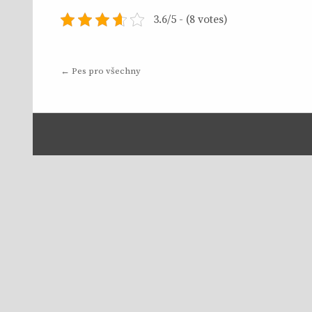
3.6/5 - (8 votes)
Navigace
← Pes pro všechny
pro
příspěvek