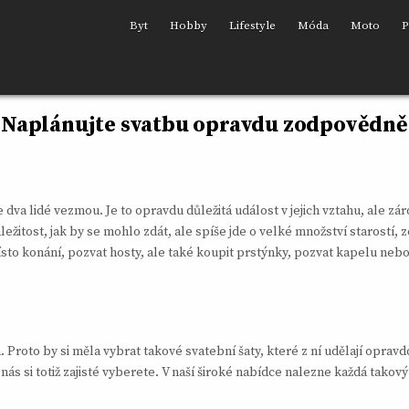
Byt
Hobby
Lifestyle
Móda
Moto
P
Naplánujte svatbu opravdu zodpovědně
dva lidé vezmou. Je to opravdu důležitá událost v jejich vztahu, ale zár
ežitost, jak by se mohlo zdát, ale spíše jde o velké množství starostí, 
sto konání, pozvat hosty, ale také koupit prstýnky, pozvat kapelu nebo
a. Proto by si měla vybrat takové
svatební šaty
, které z ní udělají opra
ás si totiž zajisté vyberete. V naší široké nabídce nalezne každá takov