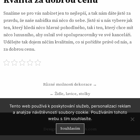
Kvalita za dobrou cenu
Snažíme se pro vás nabízet jen to nejlepší, a tak nám dáte jistě za
pravdu, že naše nabídka má něco do sebe. Jistě si u nás vybere jak
ten, který hledá něco hlavně pohodlného, tak i ten, který chce mít
něco luxusního, aby oslnil své spolupracovníky ve své kanceláři.
Udělejte tak dojem něčím kvalitním, co si pořídíte právě od nás, a
za dobrou cenu.
Navigace
Různé možnosti dekorace →
pro
← Židle, lavice, stolky
příspěvek
Tento web používá k poskytování služeb, personalizaci reklam
a analýze návštěvnosti soubory cookie. Používáním tohoto
webu s tím souhlasíte.
Copyright © 2026 Zake
Souhlasím
Design by ThemesDNA.com