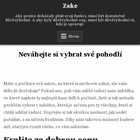
Skip
Zake
to
content
Aby peníze dokázaly plnit svoji funkci, musí být dostatečně
důvěryhodné. A aby byly důvěryhodné ony, musí být důvěryhodní i ti,
kdo je spravují.
Menu
Neváhejte si vybrat své pohodlí
Máte u počítače své místo, na které si nechcete sahat, ale vaše
židle již dosluhuje? Pokud ano, pak vám udělá radost naše nabídka,
ve které najdete ty nejlepší kusy
židli k počítači
. Jistě si tak nebude
problém vybrat v nabídce, která je určena pro ty všechny, kteří si
chtějí udělat radost. Dopřejte si tak skvělou možnost, jak sedět
pořádně, a na něčem kvalitním. Díky nám takovou možnost budete
mít, stačí jen využít všeho, co vám nabízíme.