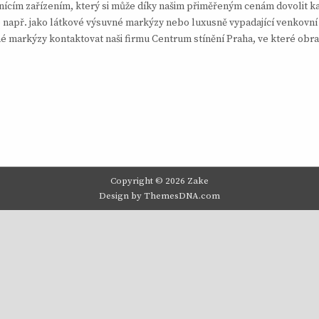
ícím zařízením, který si může díky našim přiměřeným cenám dovolit ka
 např. jako látkové výsuvné markýzy nebo luxusně vypadající venkovní
né markýzy kontaktovat naši firmu Centrum stínění Praha, ve které obra
Copyright © 2026 Zake
Design by ThemesDNA.com