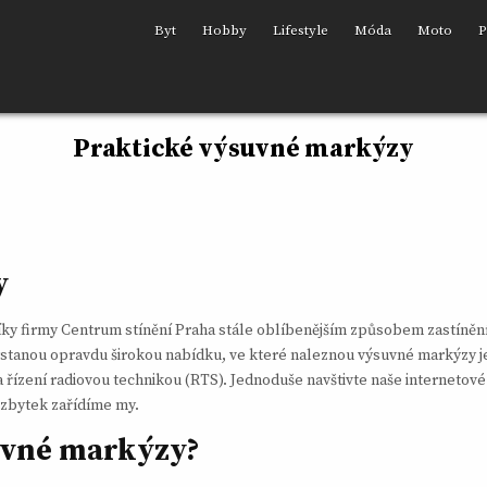
Byt
Hobby
Lifestyle
Móda
Moto
P
Praktické výsuvné markýzy
y
íky firmy Centrum stínění Praha stále oblíbenějším způsobem zastínění
ystanou opravdu širokou nabídku, ve které naleznou výsuvné markýzy j
řízení radiovou technikou (RTS). Jednoduše navštivte naše internetové 
a zbytek zařídíme my.
uvné markýzy?