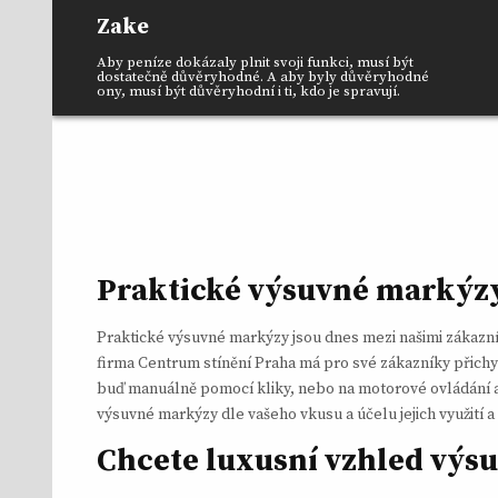
Skip
Zake
to
content
Aby peníze dokázaly plnit svoji funkci, musí být
dostatečně důvěryhodné. A aby byly důvěryhodné
ony, musí být důvěryhodní i ti, kdo je spravují.
Praktické výsuvné markýz
Praktické
výsuvné markýzy
jsou dnes mezi našimi zákazn
firma Centrum stínění Praha má pro své zákazníky přich
buď manuálně pomocí kliky, nebo na motorové ovládání a 
výsuvné markýzy dle vašeho vkusu a účelu jejich využití 
Chcete luxusní vzhled výs