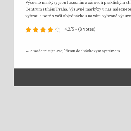
Výsuvné markýzy jsou luxusním a zároveň praktickým stín
Centrum stínění Praha. Výsuvné markýzy u nás naleznete
vybrat, a poté s vaší objednávkou na vámi vybrané výsuv
4.2/5 - (8 votes)
Navigace
← Zmodernizujte svojí firmu docházkovým systémem
pro
příspěvek