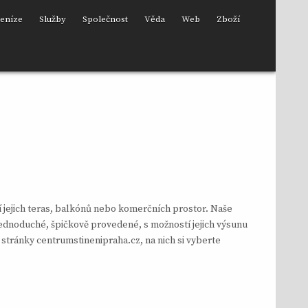
eníze
Služby
Společnost
Věda
Web
Zboží
 jejich teras, balkónů nebo komerčních prostor. Naše
ednoduché, špičkově provedené, s možností jejich výsunu
stránky centrumstinenipraha.cz, na nich si vyberte