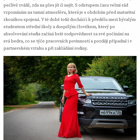
pečlivě zvážil, zda na ples jít či nejít. S odstupem času velmi rád
vzpomínám na tamní atmosféru, která je s obdobím před maturitní
zkouškou spojená. V té době totiž dochází i k předělu mezi bývalým
studentem střední školy a dospělým člověkem, který po
absolvování studia začíná brát zodpovědnost za své počínání na
svá bedra, co se týče pracovních povinností a později případně i v
partnerském vztahu a při zakládání rodiny.