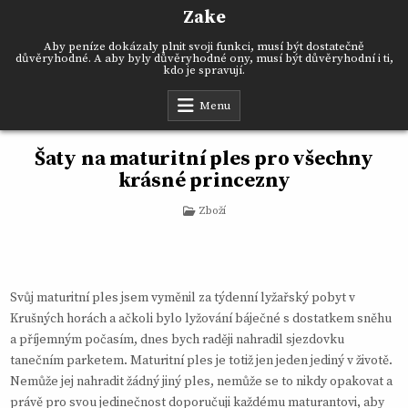
Skip
Zake
to
content
Aby peníze dokázaly plnit svoji funkci, musí být dostatečně
důvěryhodné. A aby byly důvěryhodné ony, musí být důvěryhodní i ti,
kdo je spravují.
Menu
Šaty na maturitní ples pro všechny
krásné princezny
Posted
Zboží
in
Svůj maturitní ples jsem vyměnil za týdenní lyžařský pobyt v
Krušných horách a ačkoli bylo lyžování báječné s dostatkem sněhu
a příjemným počasím, dnes bych raději nahradil sjezdovku
tanečním parketem. Maturitní ples je totiž jen jeden jediný v životě.
Nemůže jej nahradit žádný jiný ples, nemůže se to nikdy opakovat a
právě pro svou jedinečnost doporučuji každému maturantovi, aby