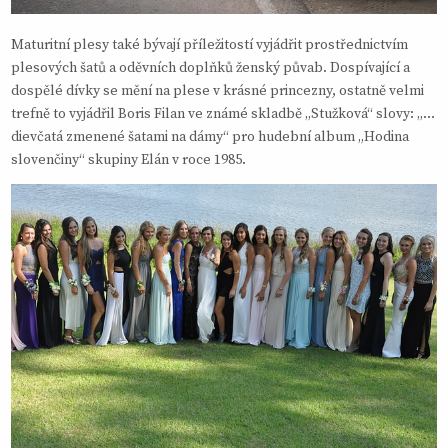
Maturitní plesy také bývají příležitostí vyjádřit prostřednictvím
plesových šatů a oděvních doplňků ženský půvab. Dospívající a
dospělé dívky se mění na plese v krásné princezny, ostatně velmi
trefně to vyjádřil Boris Filan ve známé skladbě „Stužková“ slovy: „…
dievčatá zmenené šatami na dámy“ pro hudební album „Hodina
slovenčiny“ skupiny Elán v roce 1985.