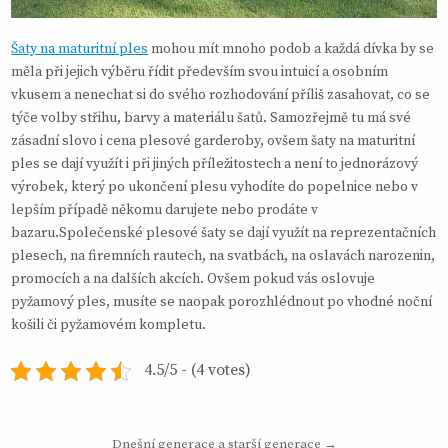
Šaty na maturitní ples
mohou mít mnoho podob a každá dívka by se
měla při jejich výběru řídit především svou intuicí a osobním
vkusem a nenechat si do svého rozhodování příliš zasahovat, co se
týče volby střihu, barvy a materiálu šatů. Samozřejmě tu má své
zásadní slovo i cena plesové garderoby, ovšem šaty na maturitní
ples se dají využít i při jiných příležitostech a není to jednorázový
výrobek, který po ukončení plesu vyhodíte do popelnice nebo v
lepším případě někomu darujete nebo prodáte v
bazaru.Společenské plesové šaty se dají využít na reprezentačních
plesech, na firemních rautech, na svatbách, na oslavách narozenin,
promocích a na dalších akcích. Ovšem pokud vás oslovuje
pyžamový ples, musíte se naopak porozhlédnout po vhodné noční
košili či pyžamovém kompletu.
4.5/5 - (4 votes)
Navigace
Dnešní generace a starší generace →