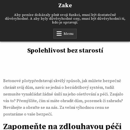
Skip
Zake
to
content
Aby peníze dokázaly plnit svoji funkci, musí být dostatečně
důvěryhodné. A aby byly důvěryhodné ony, musí být důvěryhodní i ti,
kdo je spravují.
Menu
Spolehlivost bez starostí
Betonové ploty
představují skvělý způsob, jak můžete bezpečně
chránit svůj dům, navíc se jedná o bezúdržbový systém, tudíž
nemusíte vynakládat žádné úsilí na jeho ošetřování a péči. Zaujalo
vás to? Přemýšlíte, čím si máte ohradit dům, pozemek či zahradu?
Neváhejte a obraťte se na nás. Za velmi výhodnou cenu se
postaráme o vaše bezpečí.
Zapomeňte na zdlouhavou péči