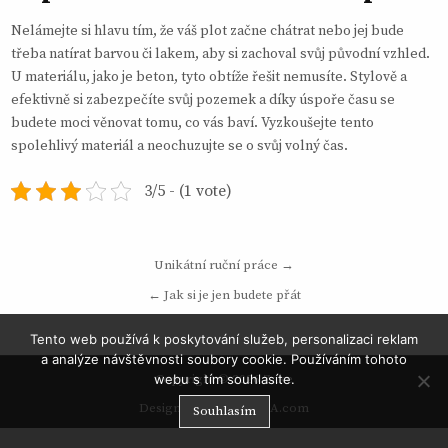
Nelámejte si hlavu tím, že váš plot začne chátrat nebo jej bude
třeba natírat barvou či lakem, aby si zachoval svůj původní vzhled.
U materiálu, jako je beton, tyto obtíže řešit nemusíte. Stylově a
efektivně si zabezpečíte svůj pozemek a díky úspoře času se
budete moci věnovat tomu, co vás baví. Vyzkoušejte tento
spolehlivý materiál a neochuzujte se o svůj volný čas.
3/5 - (1 vote)
Navigace
Unikátní ruční práce →
pro
← Jak si je jen budete přát
příspěvek
Tento web používá k poskytování služeb, personalizaci reklam
a analýze návštěvnosti soubory cookie. Používáním tohoto
Copyright © 2026 Zake
webu s tím souhlasíte.
Design by ThemesDNA.com
Souhlasím