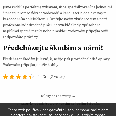
Jsme rychlí a perfektně vybavení, úzce specializovaní na jednotlivé
činnosti, protože údržba vodovodů a kanalizací je doslova našim
každodenním chlebíčkem. Důvěřujte našim zkušenostem a námi
profesionálně odváděné práci. Za vzniklé škody, způsobené
například špatně těsnící nebo prasklou
vodovodní přípojka
totiž
zodpovídáte právě vy!
Předcházejte škodám s námi!
Předcházet škodám je levnější, než je pak provádět složité opravy.
Vodovodní přípojka je naše hobby.
4.5/5 - (2 votes)
Navigace
Nůžky se rozevírají →
pro
← Zásuvky od nás jsou pro vás tím nejlepším řešením
příspěvek
Tento web používá k poskytování služeb, personalizaci reklam
a analýze návštěvnosti soubory cookie. Používáním tohoto