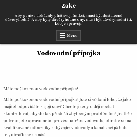
Skip
Zake
to
content
Aby peníze dokázaly plnit svoji funkci, musí být dostatečně
důvěryhodné. A aby byly důvěryhodné ony, musí být důvěryhodní i ti,
kdo je spravují.
Menu
Vodovodní přípojka
Máte poškozenou vodovodní přípojka?
Máte poškozenou vodovodní přípojka? Jste si vědomi toho, že jako
majitel odpovídáte za její stav? Chcete ji tedy raději nechat
zkontrolovat, abyste tak předešli zbytečným problémům? Jestliže
potřebujete opravit nebo provést údržbu vodovodu, obraťte se na
kvalifikované odborníky zabývající vodovody a kanalizací již řadu
let, obraťte se na nás!