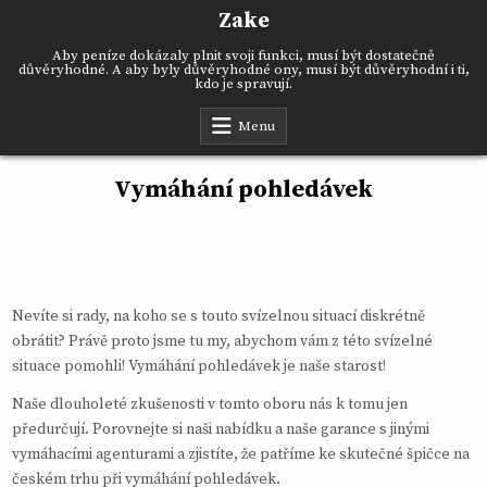
Skip
Zake
to
content
Aby peníze dokázaly plnit svoji funkci, musí být dostatečně
důvěryhodné. A aby byly důvěryhodné ony, musí být důvěryhodní i ti,
kdo je spravují.
Menu
Vymáhání pohledávek
Nevíte si rady, na koho se s touto svízelnou situací diskrétně
obrátit? Právě proto jsme tu my, abychom vám z této svízelné
situace pomohli! Vymáhání pohledávek je naše starost!
Naše dlouholeté zkušenosti v tomto oboru nás k tomu jen
předurčují. Porovnejte si naši nabídku a naše garance s jinými
vymáhacími agenturami a zjistíte, že patříme ke skutečné špičce na
českém trhu při
vymáhání pohledávek
.