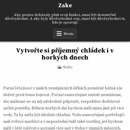
Skip
Zake
to
content
Aby peníze dokázaly plnit svoji funkci, musí být dostatečně
důvěryhodné. A aby byly důvěryhodné ony, musí být důvěryhodní i ti,
kdo je spravují.
Menu
Vytvořte si příjemný chládek i v
horkých dnech
Posted
Služby
in
Parná léta jsou i v našich zeměpisných šířkách poměrně běžná a je
dobré proti tomu bojovat. Počasí samozřejmě změnit nemůžeme,
ale můžeme se na něj adekvátně připravit, respektive dodržovat
určitá pravidla. Během horkých dní bychom měli mimo jiné pít více
vody. Ta by měla být ideálně chladná. Vodu samozřejmě potřebují i
naši zvířecí mazlíčci a v neposlední řadě také rostliny, jež bychom
měli v létě zalévat o poznání více než v třeba v zimních měsících.