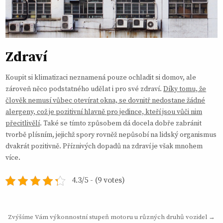
Zdraví
Koupit si klimatizaci neznamená pouze ochladit si domov, ale
zároveň něco podstatného udělat i pro své zdraví.
Díky tomu, že
člověk nemusí vůbec otevírat okna, se dovnitř nedostane žádné
alergeny, což je pozitivní hlavně pro jedince, kteří jsou vůči nim
přecitlivělí
. Také se tímto způsobem dá docela dobře zabránit
tvorbě plísním, jejichž spory rovněž nepůsobí na lidský organismus
dvakrát pozitivně. Příznivých dopadů na zdraví je však mnohem
více.
4.3/5 - (9 votes)
Navigace
Zvýšíme Vám výkonnostní stupeň motoru u různých druhů vozidel →