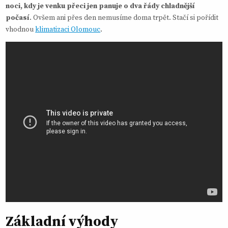
noci, kdy je venku přeci jen panuje o dva řády chladnější
počasí
. Ovšem ani přes den nemusíme doma trpět. Stačí si pořídit
vhodnou
klimatizaci Olomouc
.
Základní výhody