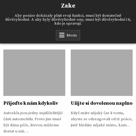
Skip
Zake
to
content
Aby peníze dokázaly plnit svoji funkci, musí být dostatečně
důvěryhodné. A aby byly důvěryhodné ony, musí být důvěryhodní i ti,
kdo je spravují.
Menu
Přijeďte k nám kdykoliv
Užijte si dovolenou naplno
Autoskla jsou jedny nejdůležitější
Když máte nějaký čas k tomu,
části automobilu. Proto jim musí
abyste se odreagovali od té práce,
být dána péče, kterou můžeme
jistě hledáte nějaké místo, kam…
dostat u nás….