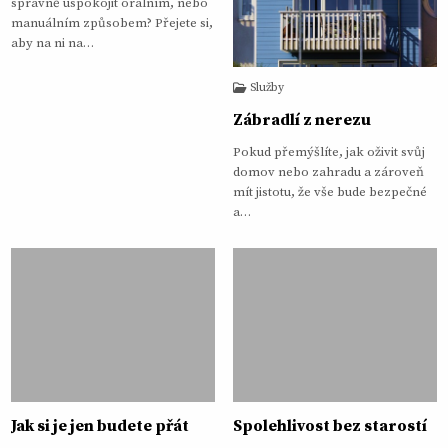
správně uspokojit orálním, nebo
manuálním způsobem? Přejete si,
aby na ni na…
Služby
Zábradlí z nerezu
Pokud přemýšlíte, jak oživit svůj
domov nebo zahradu a zároveň
mít jistotu, že vše bude bezpečné
a…
Jak si je jen budete přát
Spolehlivost bez starostí