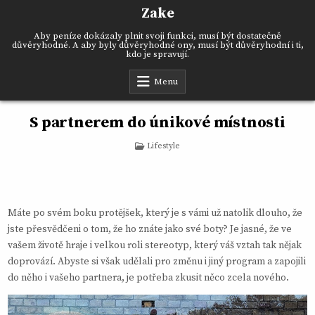
Skip
Zake
to
content
Aby peníze dokázaly plnit svoji funkci, musí být dostatečně
důvěryhodné. A aby byly důvěryhodné ony, musí být důvěryhodní i ti,
kdo je spravují.
Menu
S partnerem do únikové místnosti
Posted
Lifestyle
in
Máte po svém boku protějšek, který je s vámi už natolik dlouho, že
jste přesvědčeni o tom, že ho znáte jako své boty? Je jasné, že ve
vašem životě hraje i velkou roli stereotyp, který váš vztah tak nějak
doprovází. Abyste si však udělali pro změnu i jiný program a zapojili
do něho i vašeho partnera, je potřeba zkusit něco zcela nového.