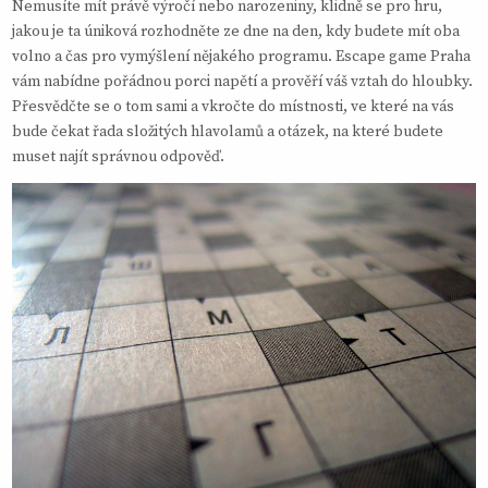
Nemusíte mít právě výročí nebo narozeniny, klidně se pro hru,
jakou je ta úniková rozhodněte ze dne na den, kdy budete mít oba
volno a čas pro vymýšlení nějakého programu.
Escape game Praha
vám nabídne pořádnou porci napětí a prověří váš vztah do hloubky.
Přesvědčte se o tom sami a vkročte do místnosti, ve které na vás
bude čekat řada složitých hlavolamů a otázek, na které budete
muset najít správnou odpověď.