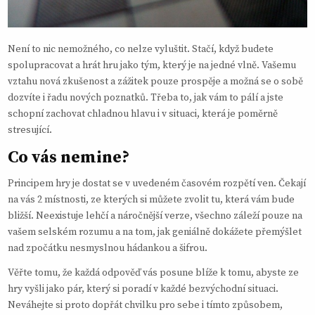
Není to nic nemožného, co nelze vyluštit. Stačí, když budete
spolupracovat a hrát hru jako tým, který je na jedné vlně. Vašemu
vztahu nová zkušenost a zážitek pouze prospěje a možná se o sobě
dozvíte i řadu nových poznatků. Třeba to, jak vám to pálí a jste
schopní zachovat chladnou hlavu i v situaci, která je poměrně
stresující.
Co vás nemine?
Principem hry je dostat se v uvedeném časovém rozpětí ven. Čekají
na vás 2 místnosti, ze kterých si můžete zvolit tu, která vám bude
bližší. Neexistuje lehčí a náročnější verze, všechno záleží pouze na
vašem selském rozumu a na tom, jak geniálně dokážete přemýšlet
nad zpočátku nesmyslnou hádankou a šifrou.
Věřte tomu, že každá odpověď vás posune blíže k tomu, abyste ze
hry vyšli jako pár, který si poradí v každé bezvýchodní situaci.
Neváhejte si proto dopřát chvilku pro sebe i tímto způsobem,