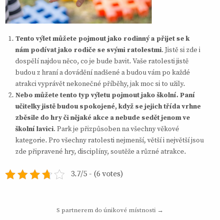
Tento výlet můžete pojmout jako rodinný a přijet se k
nám podívat jako rodiče se svými ratolestmi
. Jistě si zde i
dospělí najdou něco, co je bude bavit. Vaše ratolesti jistě
budou z hraní a dovádění nadšené a budou vám po každé
atrakci vyprávět nekonečné příběhy, jak moc si to užily.
Nebo můžete tento typ výletu pojmout jako školní. Paní
učitelky jistě budou spokojené, když se jejich třída vrhne
zběsile do hry či nějaké akce a nebude sedět jenom ve
školní lavici
. Park je přizpůsoben na všechny věkové
kategorie. Pro všechny ratolesti nejmenší, větší i největší jsou
zde připravené hry, disciplíny, soutěže a různé atrakce.
3.7/5 - (6 votes)
Navigace
S partnerem do únikové místnosti →