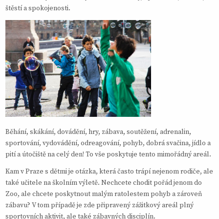
štěstí a spokojenosti.
Běhání, skákání, dovádění, hry, zábava, soutěžení, adrenalin,
sportování, vydovádění, odreagování, pohyb, dobrá svačina, jídlo a
pití a útočiště na celý den! To vše poskytuje tento mimořádný areál.
Kam v Praze s dětmi
je otázka, která často trápí nejenom rodiče, ale
také učitele na školním výletě. Nechcete chodit pořád jenom do
Zoo, ale chcete poskytnout malým ratolestem pohyb a zároveň
zábavu? V tom případě je zde připravený zážitkový areál plný
sportovních aktivit, ale také zábavných disciplín.