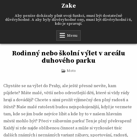
Skip
Zake
to
content
Aby peníze dokázaly plnit svoji funkci, musí být dostatečně
důvěryhodné. A aby byly důvěryhodné ony, musí být důvěryhodní i ti,
kdo je spravují.
Menu
Rodinný nebo školní výlet v areálu
duhového parku
Posted
Moto
in
Chystáte se na výlet do Prahy, ale ještě přesně nevíte, kam
půjdete? Máte malé, větší nebo odrostlejší děti, které si vždy rády
hrají a dovádějí? Chcete s nimi prožít výjimečný den plný radosti a
štěstí? Naše malé ratolesti budou nejspokojenější, když je vezmete
tam, kde se jim bude nejvíce líbit a kde by to v našem hlavním
městě mohlo být? Přeci v zábavním parku! Ten je plný překvapení!
Každý si zde najde oblíbenou činnost a může si vyzkoušet tisíc
dalších známých i neznámých variant zábavy, sportování, radosti,