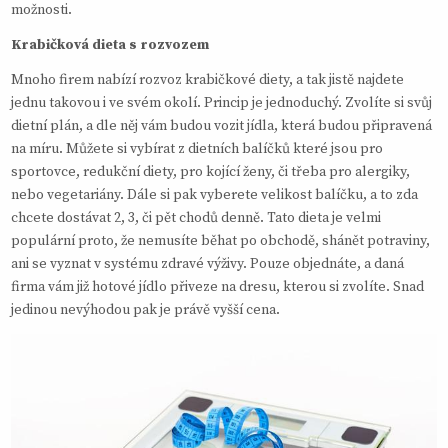
možnosti.
Krabičková dieta s rozvozem
Mnoho firem nabízí rozvoz krabičkové diety, a tak jistě najdete
jednu takovou i ve svém okolí. Princip je jednoduchý. Zvolíte si svůj
dietní plán, a dle něj vám budou vozit jídla, která budou připravená
na míru. Můžete si vybírat z dietních balíčků které jsou pro
sportovce, redukční diety, pro kojící ženy, či třeba pro alergiky,
nebo vegetariány. Dále si pak vyberete velikost balíčku, a to zda
chcete dostávat 2, 3, či pět chodů denně. Tato dieta je velmi
populární proto, že nemusíte běhat po obchodě, shánět potraviny,
ani se vyznat v systému zdravé výživy. Pouze objednáte, a daná
firma vám již hotové jídlo přiveze na dresu, kterou si zvolíte. Snad
jedinou nevýhodou pak je právě vyšší cena.