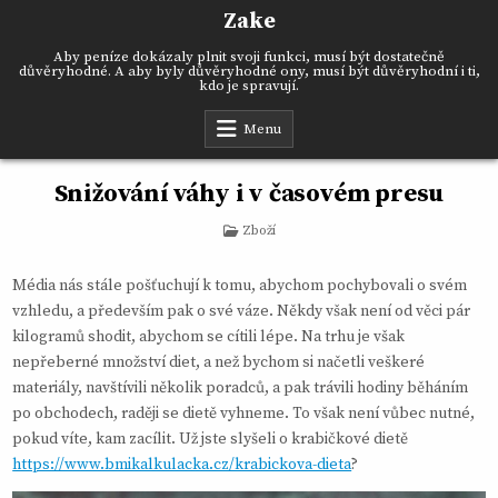
Skip
Zake
to
content
Aby peníze dokázaly plnit svoji funkci, musí být dostatečně
důvěryhodné. A aby byly důvěryhodné ony, musí být důvěryhodní i ti,
kdo je spravují.
Menu
Snižování váhy i v časovém presu
Posted
Zboží
in
Média nás stále pošťuchují k tomu, abychom pochybovali o svém
vzhledu, a především pak o své váze. Někdy však není od věci pár
kilogramů shodit, abychom se cítili lépe. Na trhu je však
nepřeberné množství diet, a než bychom si načetli veškeré
materiály, navštívili několik poradců, a pak trávili hodiny běháním
po obchodech, raději se dietě vyhneme. To však není vůbec nutné,
pokud víte, kam zacílit. Už jste slyšeli o krabičkové dietě
https://www.bmikalkulacka.cz/krabickova-dieta
?