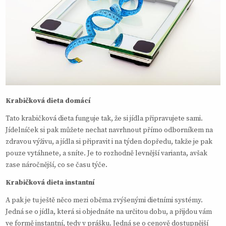
Krabičková dieta domácí
Tato krabičková dieta funguje tak, že si jídla připravujete sami.
Jídelníček si pak můžete nechat navrhnout přímo odborníkem na
zdravou výživu, a jídla si připravit i na týden dopředu, takže je pak
pouze vytáhnete, a sníte. Je to rozhodně levnější varianta, avšak
zase náročnější, co se času týče.
Krabičková dieta instantní
A pak je tu ještě něco mezi oběma zvýšenými dietními systémy.
Jedná se o jídla, která si objednáte na určitou dobu, a přijdou vám
ve formě instantní, tedy v prášku. Jedná se o cenově dostupnější