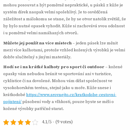
mohou posouvat a být poměrně nepraktické, u pásků z kůže je
systém dírek naopak velmi spolehlivý. Je to osvědčená
záležitost a málokomu se stane, že by se otvor natolik zvětšil, že
by bylo nutné opasek vyhodit. Kůže si zachovává svou odolnost
i u poměrně velmi namáhaných otvorů.
Můžete jej použít na více místech
– jeden pásek lze měnit
mezi více kalhotami, protože vzhled kožených výrobků je velmi
dobře slučitelný s jinými materiály.
Hodí se i na krátké kalhoty pro sport či outdoor
– kožené
opasky vám nebudou bránit ve sportování ani v turistice,
cyklistice či na dovolené. Mohou vám dělat společnost ve
vysokohorském terénu, stejně jako u moře. Kůže snese i
krátkodobé
https://www.srovnejto.cz/kratkodobe-cestovni-
pojisteni/
působení vody a vlhkosti, pouze byste se měli o
kožené výrobky patřičně starat.
4.1/5 - (9 votes)