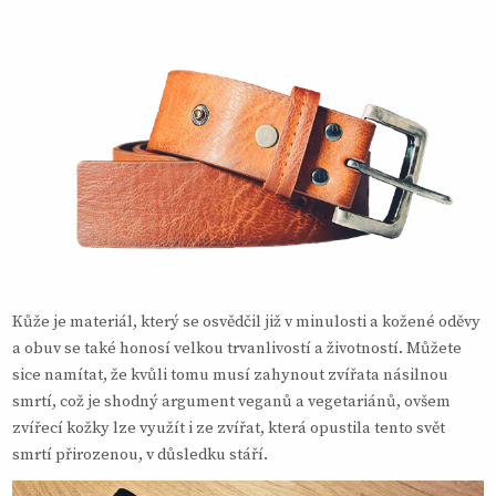
Kůže je materiál, který se osvědčil již v minulosti a kožené oděvy
a obuv se také honosí velkou trvanlivostí a životností. Můžete
sice namítat, že kvůli tomu musí zahynout zvířata násilnou
smrtí, což je shodný argument veganů a vegetariánů, ovšem
zvířecí kožky lze využít i ze zvířat, která opustila tento svět
smrtí přirozenou, v důsledku stáří.