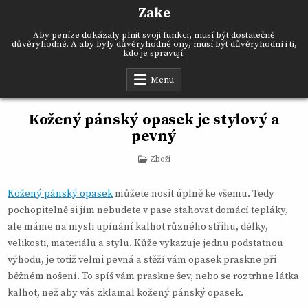
Skip
Zake
to
content
Aby peníze dokázaly plnit svoji funkci, musí být dostatečně
důvěryhodné. A aby byly důvěryhodné ony, musí být důvěryhodní i ti,
kdo je spravují.
Menu
Kožený pánský opasek je stylový a
pevný
Posted
Zboží
in
Kožený pánský opasek
můžete nosit úplně ke všemu. Tedy
pochopitelně si jím nebudete v pase stahovat domácí tepláky,
ale máme na mysli upínání kalhot různého střihu, délky,
velikosti, materiálu a stylu. Kůže vykazuje jednu podstatnou
výhodu, je totiž velmi pevná a stěží vám opasek praskne při
běžném nošení. To spíš vám praskne šev, nebo se roztrhne látka
kalhot, než aby vás zklamal kožený pánský opasek.