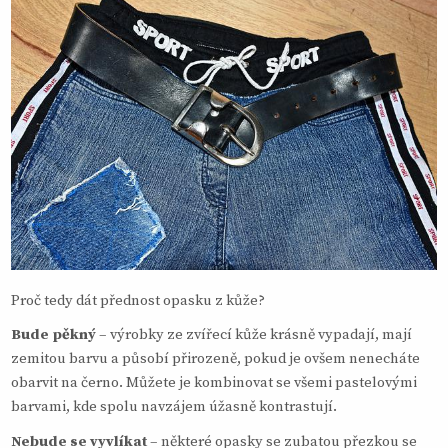
Proč tedy dát přednost opasku z kůže?
Bude pěkný
– výrobky ze zvířecí kůže krásně vypadají, mají
zemitou barvu a působí přirozeně, pokud je ovšem nenecháte
obarvit na černo. Můžete je kombinovat se všemi pastelovými
barvami, kde spolu navzájem úžasně kontrastují.
Nebude se vyvlíkat
– některé opasky se zubatou přezkou se