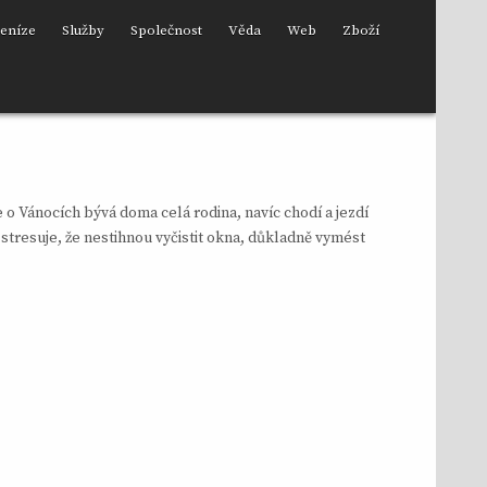
eníze
Služby
Společnost
Věda
Web
Zboží
 o Vánocích bývá doma celá rodina, navíc chodí a jezdí
 stresuje, že nestihnou vyčistit okna, důkladně vymést