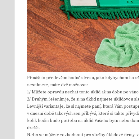
Přináší to především hodně stresu, jako kdybychom ho už 
nestihnete, máte dvě možnosti:
1/ Můžete opravdu nechat tento úklid až na dobu po váno
2/ Druhým řešením je, že si na úklid najmete úklidovou 
Levnější varianta je, že si najmete paní, která Vám postu
v dnešní době takových žen přibývá, které si takto přivyděl
kolik hodin bude potřeba na úklid Vašeho bytu nebo domu, 
dražší.
Nebo se můžete rozhodnout pro služby úklidové firmy, ve 