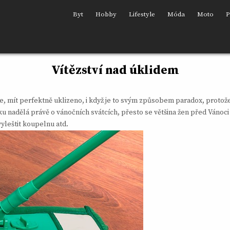
Byt
Hobby
Lifestyle
Móda
Moto
P
Vítězství nad úklidem
e, mít perfektně uklizeno, i když je to svým způsobem paradox, protože
u nadělá právě o vánočních svátcích, přesto se většina žen před Vánoci
yleštit koupelnu atd.