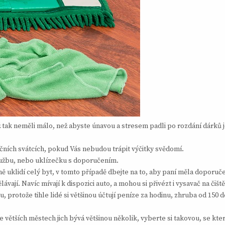
tak neměli málo, než abyste únavou a stresem padli po rozdání dárků je
čních svátcích, pokud Vás nebudou trápit výčitky svědomí.
službu, nebo uklízečku s doporučením.
pně uklidí celý byt, v tomto případě dbejte na to, aby paní měla doporuč
ávají. Navíc mívají k dispozici auto, a mohou si přivézt i vysavač na čišt
protože tihle lidé si většinou účtují peníze za hodinu, zhruba od 150 d
větších městech jich bývá většinou několik, vyberte si takovou, se kt