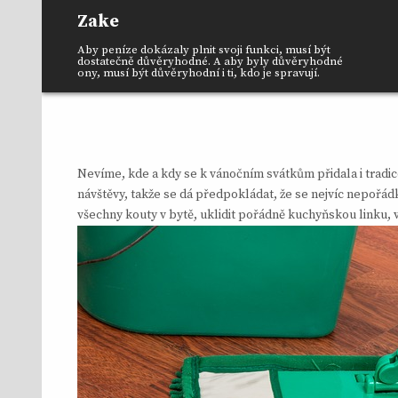
Skip
Zake
to
content
Aby peníze dokázaly plnit svoji funkci, musí být
dostatečně důvěryhodné. A aby byly důvěryhodné
ony, musí být důvěryhodní i ti, kdo je spravují.
Nevíme, kde a kdy se k vánočním svátkům přidala i tradic
návštěvy, takže se dá předpokládat, že se nejvíc nepořádk
všechny kouty v bytě, uklidit pořádně kuchyňskou linku, v