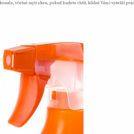
onale, včetně mytí oken, pokud budete chtít, klidně Vám i vyžehlí prád