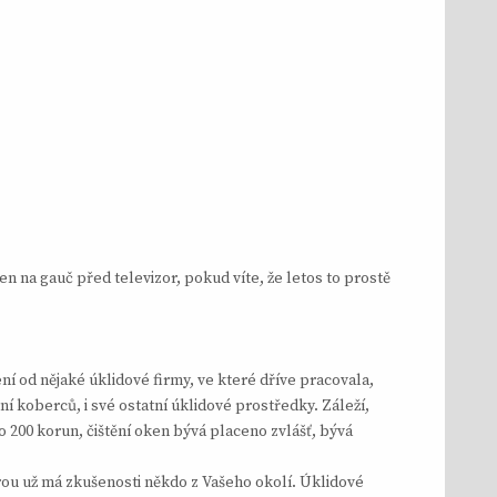
n na gauč před televizor, pokud víte, že letos to prostě
ení od nějaké úklidové firmy, ve které dříve pracovala,
ění koberců, i své ostatní úklidové prostředky. Záleží,
o 200 korun, čištění oken bývá placeno zvlášť, bývá
erou už má zkušenosti někdo z Vašeho okolí. Úklidové