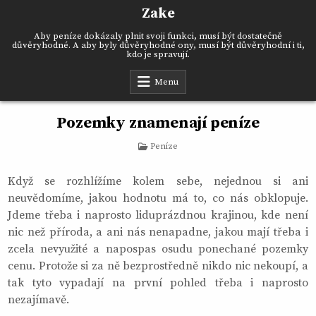
Skip
Zake
to
content
Aby peníze dokázaly plnit svoji funkci, musí být dostatečně
důvěryhodné. A aby byly důvěryhodné ony, musí být důvěryhodní i ti,
kdo je spravují.
Menu
Pozemky znamenají peníze
Posted
Peníze
in
Když se rozhlížíme kolem sebe, nejednou si ani
neuvědomíme, jakou hodnotu má to, co nás obklopuje.
Jdeme třeba i naprosto liduprázdnou krajinou, kde není
nic než příroda, a ani nás nenapadne, jakou mají třeba i
zcela nevyužité a napospas osudu ponechané pozemky
cenu. Protože si za ně bezprostředně nikdo nic nekoupí, a
tak tyto vypadají na první pohled třeba i naprosto
nezajímavě.