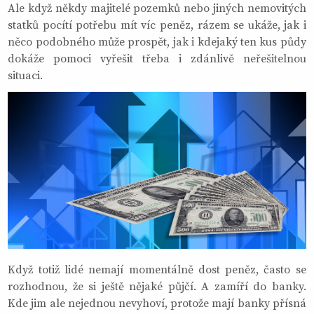
Ale když někdy majitelé pozemků nebo jiných nemovitých
statků pocítí potřebu mít víc peněz, rázem se ukáže, jak i
něco podobného může prospět, jak i kdejaký ten kus půdy
dokáže pomoci vyřešit třeba i zdánlivě neřešitelnou
situaci.
Když totiž lidé nemají momentálně dost peněz, často se
rozhodnou, že si ještě nějaké půjčí. A zamíří do banky.
Kde jim ale nejednou nevyhoví, protože mají banky přísná