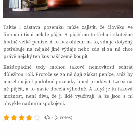
Takže i zástava pozemku může zajistit, že člověku ve
finanční tísni někde půjčí. A půjčí mu tu třeba i skutečně
hodně velké peníze. A to bez ohledu na to, zda je dotyčný
potřebuje na nějaké jiné výdaje nebo zda si za ně chce
právě nějaký ten kus naší země koupit.
Každopádně tedy mohou takové nemovitosti sehrát
důležitou roli. Protože se za ně dají získat peníze, aniž by
musel majitel podobné pozemky hned prodávat. Lze si na
ně půjčit, a to navíc docela výhodně. A když je tu taková
možnost, není divu, že ji lidé využívají. A že jsou s ní
obvykle nadmíru spokojeni.
4/5 - (5 votes)