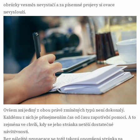
obrázky vesměs nevystačí a za písemné projevy si ovace
nevyslouží.
Ovšem ani jediný z obou právě zmíněných typů není dokonalý.
Každému z nich je přinejmenším čas od času zapotřebí pomoci. A to
zejména ve chvíli, kdy se jeho stránka netěší dostatečné
návštěvnosti.
Bez náležité propagace se totiž taková opomíjená stránka na