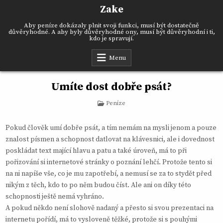
Skip
Zake
to
content
Aby peníze dokázaly plnit svoji funkci, musí být dostatečně
důvěryhodné. A aby byly důvěryhodné ony, musí být důvěryhodní i ti,
kdo je spravují.
Menu
Umíte dost dobře psát?
Posted
Peníze
in
Pokud člověk umí dobře psát, a tím nemám na mysli jenom a pouze
znalost písmen a schopnost datlovat na klávesnici, ale i dovednost
poskládat text mající hlavu a patu a také úroveň, má to při
pořizování si internetové stránky o poznání lehčí. Protože tento si
na ni napíše vše, co je mu zapotřebí, a nemusí se za to stydět před
nikým z těch, kdo to po něm budou číst. Ale ani on díky této
schopnosti ještě nemá vyhráno.
A pokud někdo není slohově nadaný a přesto si svou prezentaci na
internetu pořídí, má to vysloveně těžké, protože si s pouhými