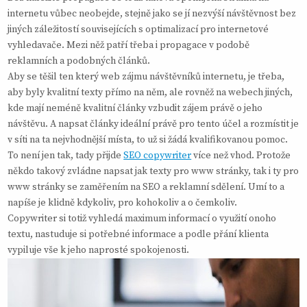
internetu vůbec neobejde, stejně jako se jí nezvýší návštěvnost bez
jiných záležitostí souvisejících s optimalizací pro internetové
vyhledavače. Mezi něž patří třeba i propagace v podobě
reklamních a podobných článků.
Aby se těšil ten který web zájmu návštěvníků internetu, je třeba,
aby byly kvalitní texty přímo na něm, ale rovněž na webech jiných,
kde mají neméně kvalitní články vzbudit zájem právě o jeho
návštěvu. A napsat články ideální právě pro tento účel a rozmístit je
v síti na ta nejvhodnější místa, to už si žádá kvalifikovanou pomoc.
To není jen tak, tady přijde
SEO copywriter
více než vhod. Protože
někdo takový zvládne napsat jak texty pro www stránky, tak i ty pro
www stránky se zaměřením na SEO a reklamní sdělení. Umí to a
napíše je klidně kdykoliv, pro kohokoliv a o čemkoliv.
Copywriter si totiž vyhledá maximum informací o využití onoho
textu, nastuduje si potřebné informace a podle přání klienta
vypiluje vše k jeho naprosté spokojenosti.