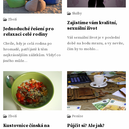
Služby
Zboží
Zajistíme vám kvalitní,
sexuální život
Jednoduché řešení pro
relaxaci celé rodiny
Váš sexuální život je v poslední
době na bodu mrazu, a vy nevíte,
Chvíle, kdy je celá rodina po
čím by to mohlo…
hromadě, patří jistě k těm
nejkrásnějším zážitkům. Vždyť co
jiného může…
Zboží
Peníze
Kustovnice čínská na
Půjčit si? Ale jak?