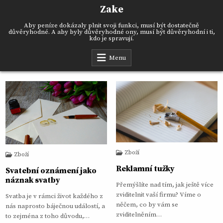
Skip
Zake
to
content
Aby peníze dokázaly plnit svoji funkci, musí být dostatečně
důvěryhodné. A aby byly důvěryhodné ony, musí být důvěryhodní i ti,
kdo je spravují.
Menu
Zboží
Zboží
Reklamní tužky
Svatební oznámení jako
náznak svatby
Přemýšlíte nad tím, jak ještě více
zviditelnit vaší firmu? Víme o
Svatba je v rámci život každého z
něčem, co by vám se
nás naprosto báječnou událostí, a
zviditelněním…
to zejména z toho důvodu,…