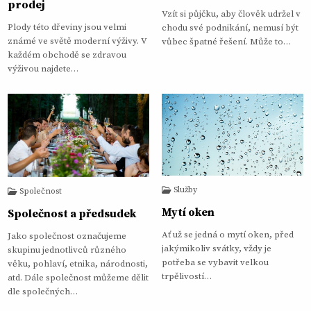
prodej
Vzít si půjčku, aby člověk udržel v
Plody této dřeviny jsou velmi
chodu své podnikání, nemusí být
známé ve světě moderní výživy. V
vůbec špatné řešení. Může to…
každém obchodě se zdravou
výživou najdete…
Služby
Společnost
Mytí oken
Společnost a předsudek
Ať už se jedná o mytí oken, před
Jako společnost označujeme
jakýmikoliv svátky, vždy je
skupinu jednotlivců různého
potřeba se vybavit velkou
věku, pohlaví, etnika, národnosti,
trpělivostí…
atd. Dále společnost můžeme dělit
dle společných…