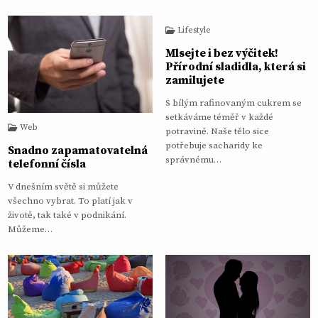
Lifestyle
Mlsejte i bez výčitek!
Přírodní sladidla, která si
zamilujete
S bílým rafinovaným cukrem se
setkáváme téměř v každé
Web
potravině. Naše tělo sice
potřebuje sacharidy ke
Snadno zapamatovatelná
správnému…
telefonní čísla
V dnešním světě si můžete
všechno vybrat. To platí jak v
životě, tak také v podnikání.
Můžeme…