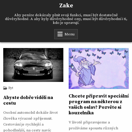
Skip
Zake
to
content
Aby peníze dokázaly plnit svoji funkci, musí být dostatečně
důvěryhodné. A aby byly důvěryhodné ony, musí být důvěryhodní i ti,
kdo je spravují.
Menu
Byt
Chcete připravit speciální
Abyste dobře viděli na
program na některou z
cestu
vašich oslav? Pozvěte si
kouzelníka
Osobní automobil dokáže život
člověka výrazně zpříjemnit.
V životě připravujeme a
Cestování je rychlejší a
prožíváme spoustu různých
pohodlnější, na cesty navíc