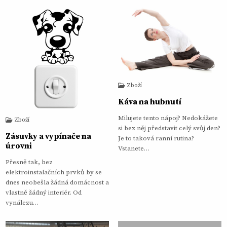
Zboží
Káva na hubnutí
Milujete tento nápoj? Nedokážete
Zboží
si bez něj představit celý svůj den?
Zásuvky a vypínače na
Je to taková ranní rutina?
úrovni
Vstanete…
Přesně tak, bez
elektroinstalačních prvků by se
dnes neobešla žádná domácnost a
vlastně žádný interiér. Od
vynálezu…