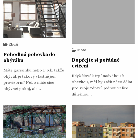
Zboží
Moto
Pohodlná pohovka do
Dopřejte si pořádné
obýváku
cvičení
Máte garsonku nebo 1+kk, takže
Když člověk trpí nadváhou či
obývák je takový vlastně jen
obezitou, měl by začít něco dělat
provizorní? Nebo máte sice
pro svoje zdraví. Jednou velice
obývací pokoj, ale…
důležitou…