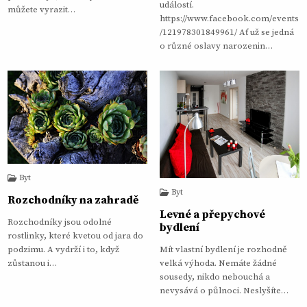
událostí.
můžete vyrazit…
https://www.facebook.com/events
/121978301849961/ Ať už se jedná
o různé oslavy narozenin…
Byt
Byt
Rozchodníky na zahradě
Levné a přepychové
Rozchodníky jsou odolné
bydlení
rostlinky, které kvetou od jara do
podzimu. A vydrží i to, když
Mít vlastní bydlení je rozhodně
zůstanou i…
velká výhoda. Nemáte žádné
sousedy, nikdo nebouchá a
nevysává o půlnoci. Neslyšíte…